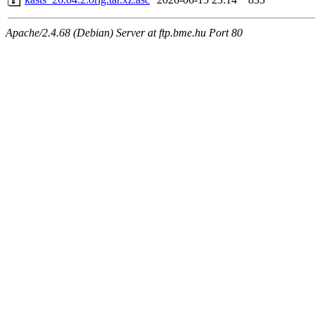
Apache/2.4.68 (Debian) Server at ftp.bme.hu Port 80