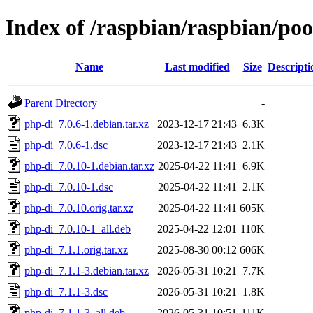
Index of /raspbian/raspbian/po
Name
Last modified
Size
Descripti
Parent Directory
-
php-di_7.0.6-1.debian.tar.xz
2023-12-17 21:43
6.3K
php-di_7.0.6-1.dsc
2023-12-17 21:43
2.1K
php-di_7.0.10-1.debian.tar.xz
2025-04-22 11:41
6.9K
php-di_7.0.10-1.dsc
2025-04-22 11:41
2.1K
php-di_7.0.10.orig.tar.xz
2025-04-22 11:41
605K
php-di_7.0.10-1_all.deb
2025-04-22 12:01
110K
php-di_7.1.1.orig.tar.xz
2025-08-30 00:12
606K
php-di_7.1.1-3.debian.tar.xz
2026-05-31 10:21
7.7K
php-di_7.1.1-3.dsc
2026-05-31 10:21
1.8K
php-di_7.1.1-3_all.deb
2026-05-31 10:51
111K